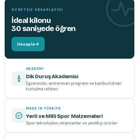
ÜCRETSIZ HESAPLAYICI
İdeal kilonu
30 saniyede öğren
Hesapla
AKADEMI
Dik Duruş Akademisi
Egzersizler, antrenman programı ve kamburluktan
kurtulma rehberi
MADE IN TÜRKIYE
Yerli ve Milli Spor Malzemeleri
Spor teknolojileri, ekipmanlar ve yenilikçi ürünler