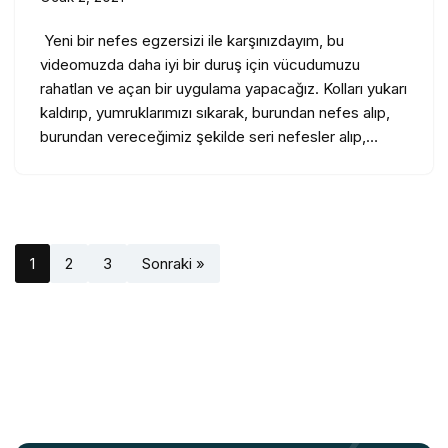
Yeni bir nefes egzersizi ile karşınızdayım, bu
videomuzda daha iyi bir duruş için vücudumuzu
rahatlan ve açan bir uygulama yapacağız. Kolları yukarı
kaldırıp, yumruklarımızı sıkarak, burundan nefes alıp,
burundan vereceğimiz şekilde seri nefesler alıp,…
1
2
3
Sonraki »
TEMIN ETMEK İÇIN TIKLAYIN
YENI
KITAP
Hareket edin,
beyniniz değişsin.