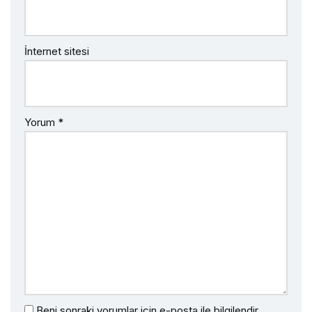
İnternet sitesi
Yorum
*
Beni sonraki yorumlar için e-posta ile bilgilendir.