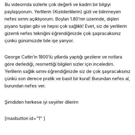
Bu videomda sizlerle çok değerli ve kadim bir bilgiyi
paylaşıyorum. Yerlilerin (Kızılderililerin) gizli ve bilinmeyen
nefes sırrını açıklıyorum. Boyları 1.80’nin üzerinde, dişleri
piyano tuşları gibi ve hepsi çok sağlıklı! Evet, siz de yerlilerin
gizemli nefes tekniğini öğrendiğinizde çok şaşıracaksınız
çünkü günümüzde bile işe yarıyor.
George Catlin’in 1800’lü yıllarda yaptığı gezilere ve notlara
göre derlediği, resmettiği bilgileri sizler için inceledim.
Yerlilerin sağlık sırrını öğrendiğinizde siz de çok şaşıracaksınız
çünkü son derece pratik ve basit bir kural! Burundan nefes al,
burundan nefes ver.
Şimdiden herkese iyi seyirler dilerim
[maxbutton id=”1″ ]