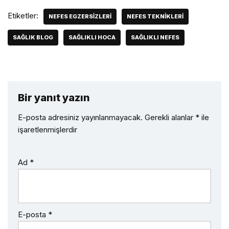
Etiketler:
NEFES EGZERSIZLERI
NEFES TEKNIKLERI
SAĞLIK BLOG
SAĞLIKLI HOCA
SAĞLIKLI NEFES
Bir yanıt yazın
E-posta adresiniz yayınlanmayacak.
Gerekli alanlar
*
ile
işaretlenmişlerdir
Ad
*
E-posta
*