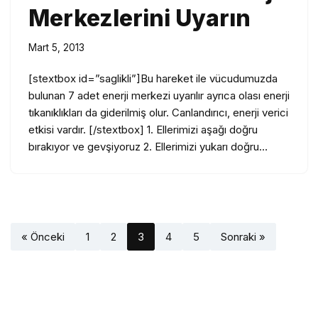
Merkezlerini Uyarın
Mart 5, 2013
[stextbox id=”saglikli”]Bu hareket ile vücudumuzda
bulunan 7 adet enerji merkezi uyarılır ayrıca olası enerji
tıkanıklıkları da giderilmiş olur. Canlandırıcı, enerji verici
etkisi vardır. [/stextbox] 1. Ellerimizi aşağı doğru
bırakıyor ve gevşiyoruz 2. Ellerimizi yukarı doğru…
« Önceki
1
2
3
4
5
Sonraki »
YENI