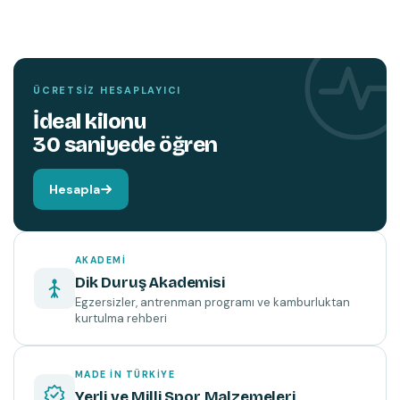
TEMIN ETMEK İÇIN TIKLAYIN
KITAP
Hareket edin,
beyniniz değişsin.
ÜCRETSIZ HESAPLAYICI
İdeal kilonu
30 saniyede öğren
Hesapla
AKADEMI
Dik Duruş Akademisi
Egzersizler, antrenman programı ve kamburluktan
kurtulma rehberi
MADE IN TÜRKIYE
Yerli ve Milli Spor Malzemeleri