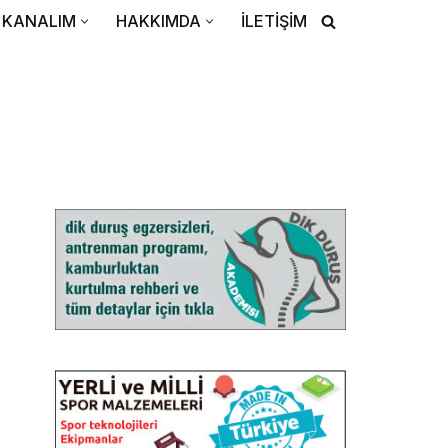
TEMIN ETMEK İÇIN TIKLAYIN
KANALIM
HAKKIMDA
İLETİŞİM
YENI
KITAP
Hareket edin,
beyniniz değişsin.