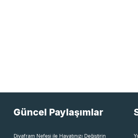
Güncel Paylaşımlar
Diyafram Nefesi ile Hayatınızı Değiştirin
Y