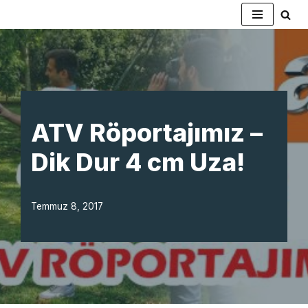
İçeriğe
geç
ATV Röportajımız –
Dik Dur 4 cm Uza!
Temmuz 8, 2017