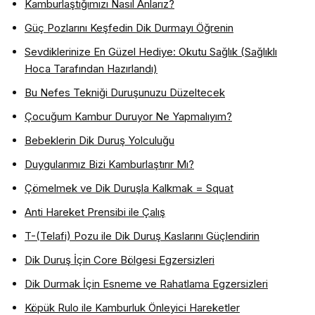
Kamburlaştığımızı Nasıl Anlarız?
Güç Pozlarını Keşfedin Dik Durmayı Öğrenin
Sevdiklerinize En Güzel Hediye: Okutu Sağlık (Sağlıklı
Hoca Tarafından Hazırlandı)
Bu Nefes Tekniği Duruşunuzu Düzeltecek
Çocuğum Kambur Duruyor Ne Yapmalıyım?
Bebeklerin Dik Duruş Yolculuğu
Duygularımız Bizi Kamburlaştırır Mı?
Çömelmek ve Dik Duruşla Kalkmak = Squat
Anti Hareket Prensibi ile Çalış
T-(Telafi) Pozu ile Dik Duruş Kaslarını Güçlendirin
Dik Duruş İçin Core Bölgesi Egzersizleri
Dik Durmak İçin Esneme ve Rahatlama Egzersizleri
Köpük Rulo ile Kamburluk Önleyici Hareketler