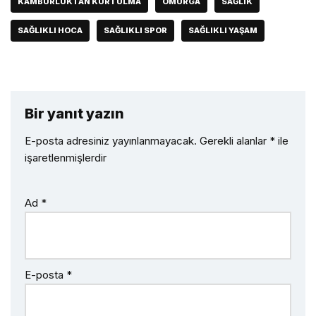
KAMBURLUKTAN KURTULMA
OMURGA
SAĞLIK
SAĞLIKLI HOCA
SAĞLIKLI SPOR
SAĞLIKLI YAŞAM
Bir yanıt yazın
E-posta adresiniz yayınlanmayacak.
Gerekli alanlar
*
ile
işaretlenmişlerdir
Ad
*
E-posta
*