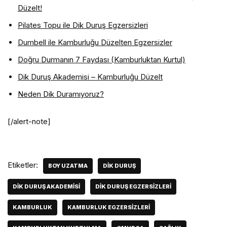
Düzelt!
Pilates Topu ile Dik Duruş Egzersizleri
Dumbell ile Kamburluğu Düzelten Egzersizler
Doğru Durmanın 7 Faydası (Kamburluktan Kurtul)
Dik Duruş Akademisi – Kamburluğu Düzelt
Neden Dik Duramıyoruz?
[/alert-note]
Etiketler:
BOY UZATMA
DIK DURUŞ
DIK DURUŞ AKADEMISI
DIK DURUŞ EGZERSIZLERI
KAMBURLUK
KAMBURLUK EGZERSIZLERI