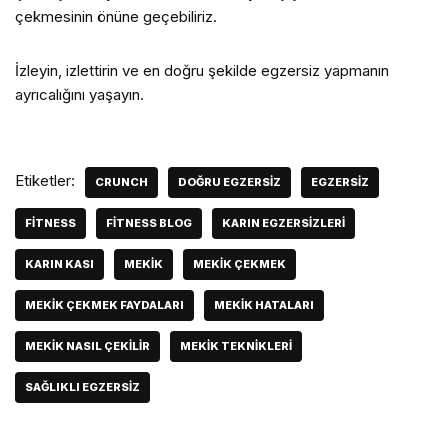
çekmesinin önüne geçebiliriz.
İzleyin, izlettirin ve en doğru şekilde egzersiz yapmanın
ayrıcalığını yaşayın.
Etiketler:
CRUNCH
DOĞRU EGZERSIZ
EGZERSIZ
FITNESS
FITNESS BLOG
KARIN EGZERSIZLERI
KARIN KASI
MEKIK
MEKIK ÇEKMEK
MEKIK ÇEKMEK FAYDALARI
MEKIK HATALARI
MEKIK NASIL ÇEKILIR
MEKIK TEKNIKLERI
SAĞLIKLI EGZERSIZ