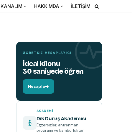
TEMIN ETMEK İÇIN TIKLAYIN
KANALIM
HAKKIMDA
İLETİŞİM
YENI
KITAP
Hareket edin,
beyniniz değişsin.
ÜCRETSIZ HESAPLAYICI
İdeal kilonu
30 saniyede öğren
Hesapla
AKADEMI
Dik Duruş Akademisi
Egzersizler, antrenman
programı ve kamburluktan