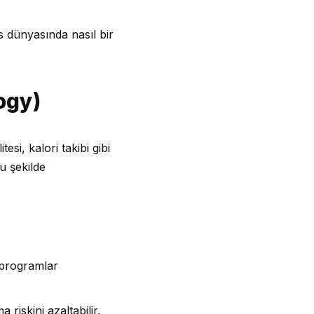
s dünyasında nasıl bir
ogy)
esi, kalori takibi gibi
u şekilde
ş programlar
 riskini azaltabilir.