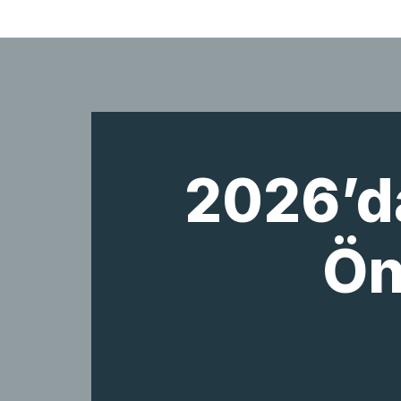
İçeriğe
geç
2026’d
Ön