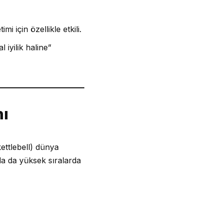
 için özellikle etkili.
 iyilik haline”
nı
ettlebell) dünya
da da yüksek sıralarda