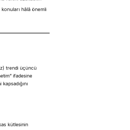
ı konuları hâlâ önemli
iz) trendi üçüncü
etim” ifadesine
i kapsadığını
kas kütlesinin