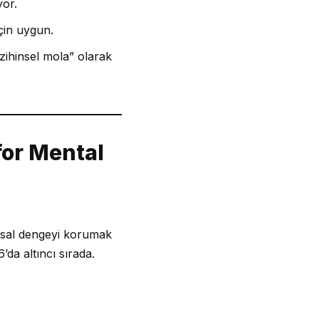
yor.
çin uygun.
 “zihinsel mola” olarak
 for Mental
ruhsal dengeyi korumak
’da altıncı sırada.