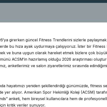
26’ya girerken güncel Fitness Trendlerini sizlerle paylaşma
lerde bu hıza ayak uydurmaya çalışıyoruz. İster bir Fitness 
ilmek ve buna uygun olarak hareket etmek bizlere çok büyük 
ünü ACSM’in hazırlamış olduğu 2026 araştırması oluşturu
mız, anketlerimiz ve salon ziyaretlerimiz sırasında edindiğim
.
anda hayatımızı yeniden şekillendirdiği günümüzde, fitness s
yer alıyor. Amerikan Spor Hekimliği Koleji (ACSM) tarafı
ds” anketi, hem bireysel kullanıcılara hem de profesyonell
çin kritik veriler sunuyor.