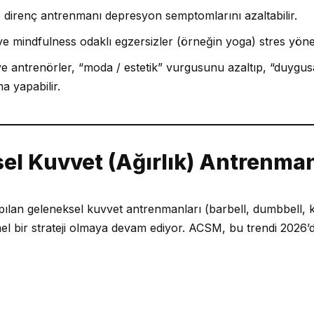
 direnç antrenmanı depresyon semptomlarını azaltabilir.
mindfulness odaklı egzersizler (örneğin yoga) stres yönetimi
e antrenörler, “moda / estetik” vurgusunu azaltıp, “duygusal
 yapabilir.
el Kuvvet (Ağırlık) Antrenma
apılan geleneksel kuvvet antrenmanları (barbell, dumbbell, k
mel bir strateji olmaya devam ediyor. ACSM, bu trendi 2026’