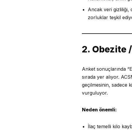
Ancak veri gizliliği
zorluklar teşkil ediy
2. Obezite 
Anket sonuçlarında “E
sırada yer alıyor. ACS
geçilmesinin, sadece k
vurguluyor.
Neden önemli:
İlaç temelli kilo ka