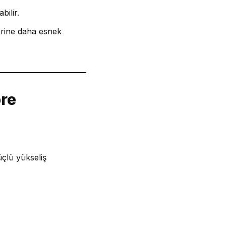
bilir.
erine daha esnek
ore
üçlü yükseliş