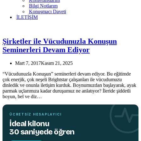
Konferanslarım
Bilgi Notlarım
Konuşmacı Daveti
İLETİŞİM
Şirketler ile Vücudunuzla Konuşun
Seminerleri Devam Ediyor
Mart 7, 2017
Kasım 21, 2025
TEMIN ETMEK İÇIN TIKLAYIN
“Vücudunuzla Konuşun” seminerleri devam ediyor. Bu eğitimde
çok enerjik, çok neşeli Brightstar çalışanları ile vücudumuzu
dinledik ve onunla iletişim kurduk. Boynumuzdan başlayarak, ayak
parmak uçlarımıza kadar duruşumuz ne anlatıyor? İleride şiddetli
YENI
boyun, bel ve diz…
KITAP
Hareket edin,
beyniniz değişsin.
ÜCRETSIZ HESAPLAYICI
İdeal kilonu
30 saniyede öğren