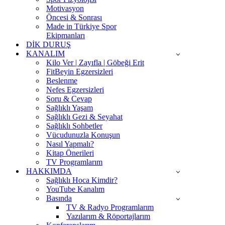
Motivasyon
Öncesi & Sonrası
Made in Türkiye Spor
Ekipmanları
DİK DURUŞ
KANALIM
Kilo Ver | Zayıfla | Göbeği Erit
FitBeyin Egzersizleri
Beslenme
Nefes Egzersizleri
Soru & Cevap
Sağlıklı Yaşam
Sağlıklı Gezi & Seyahat
Sağlıklı Sohbetler
Vücudunuzla Konuşun
Nasıl Yapmalı?
Kitap Önerileri
TV Programlarım
HAKKIMDA
Sağlıklı Hoca Kimdir?
YouTube Kanalım
Basında
TV & Radyo Programlarım
Yazılarım & Röportajlarım