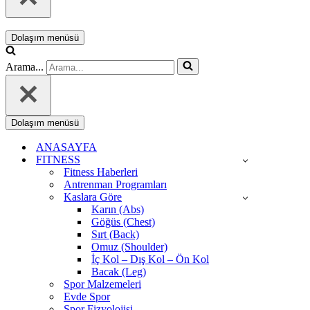
Dolaşım menüsü
Arama...
Dolaşım menüsü
ANASAYFA
FITNESS
Fitness Haberleri
Antrenman Programları
Kaslara Göre
Karın (Abs)
Göğüs (Chest)
Sırt (Back)
Omuz (Shoulder)
İç Kol – Dış Kol – Ön Kol
Bacak (Leg)
Spor Malzemeleri
Evde Spor
Spor Fizyolojisi