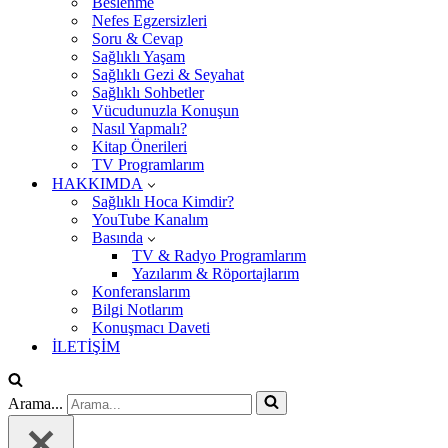
Beslenme
Nefes Egzersizleri
Soru & Cevap
Sağlıklı Yaşam
Sağlıklı Gezi & Seyahat
Sağlıklı Sohbetler
Vücudunuzla Konuşun
Nasıl Yapmalı?
Kitap Önerileri
TV Programlarım
HAKKIMDA
Sağlıklı Hoca Kimdir?
YouTube Kanalım
Basında
TV & Radyo Programlarım
Yazılarım & Röportajlarım
Konferanslarım
Bilgi Notlarım
Konuşmacı Daveti
İLETİŞİM
Arama...