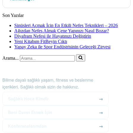
Son Yazılar
Sinüsleri Açmak İçin En Etkili Nefes Teknikleri – 2026
Ağızdan Nefes Almak Çene Yapınızı Nasıl Bozar?
Diyafram Nefesi ile Hayatınızı Değiştirin
Yeni Kitabım FitBeyin Çıktı
Yapay Zeka ile Spor Endüstrisinin Geleceği Zirvesi
Arama...
Sağlıklı Hoca
Bilime dayalı sağlıklı yaşam, fitness ve beslenme
içerikleri. Sağlıklı olmak sizin de hakkınız.
Sağlıklı Hoca Kimdir
→
Beni Davet Etmek İçin
→
Konferanslarımdan
→