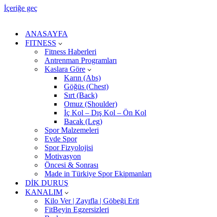
İçeriğe geç
ANASAYFA
FITNESS
Fitness Haberleri
Antrenman Programları
Kaslara Göre
Karın (Abs)
Göğüs (Chest)
Sırt (Back)
Omuz (Shoulder)
İç Kol – Dış Kol – Ön Kol
Bacak (Leg)
Spor Malzemeleri
Evde Spor
Spor Fizyolojisi
Motivasyon
Öncesi & Sonrası
Made in Türkiye Spor Ekipmanları
DİK DURUŞ
KANALIM
Kilo Ver | Zayıfla | Göbeği Erit
FitBeyin Egzersizleri