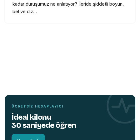
kadar duruşumuz ne anlatıyor? İleride şiddetli boyun,
bel ve diz…
TEMIN ETMEK İÇIN TIKLAYIN
YENI
KITAP
Hareket edin,
beyniniz değişsin.
ÜCRETSIZ HESAPLAYICI
İdeal kilonu
30 saniyede öğren