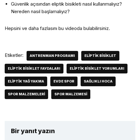
Güvenlik açısından eliptik bisikleti nasıl kullanmalıyız?
Nereden nasıl başlamalıyız?
Hepsini ve daha fazlasını bu videoda bulabilirsiniz.
Etiketler:
ANTRENMAN PROGRAMI
ELIPTIK BISIKLET
ELIPTIK BISIKLET FAYDALARI
ELIPTIK BISIKLET YORUMLARI
ELIPTIK YAĞ YAKMA
EVDE SPOR
SAĞLIKLI HOCA
SPOR MALZEMELERI
SPOR MALZEMESI
Bir yanıt yazın