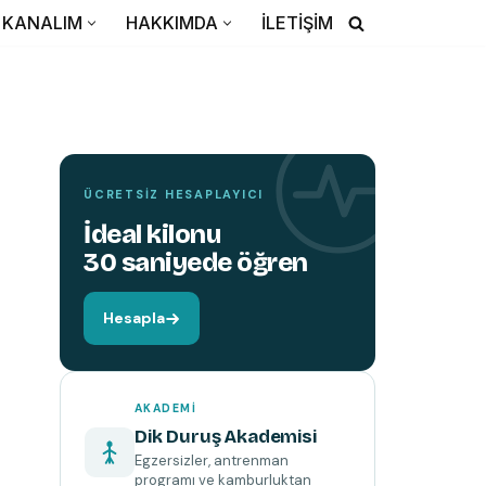
TEMIN ETMEK İÇIN TIKLAYIN
KANALIM
HAKKIMDA
İLETİŞİM
YENI
KITAP
Hareket edin,
beyniniz değişsin.
ÜCRETSIZ HESAPLAYICI
İdeal kilonu
30 saniyede öğren
Hesapla
AKADEMI
Dik Duruş Akademisi
Egzersizler, antrenman
programı ve kamburluktan