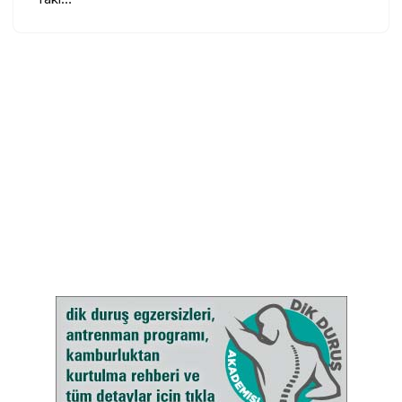
TEMIN ETMEK İÇIN TIKLAYIN
YENI
KITAP
Hareket edin,
beyniniz değişsin.