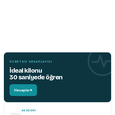
TEMIN ETMEK İÇIN TIKLAYIN
YENI
KITAP
Hareket edin,
beyniniz değişsin.
ÜCRETSIZ HESAPLAYICI
İdeal kilonu
30 saniyede öğren
Hesapla
AKADEMI