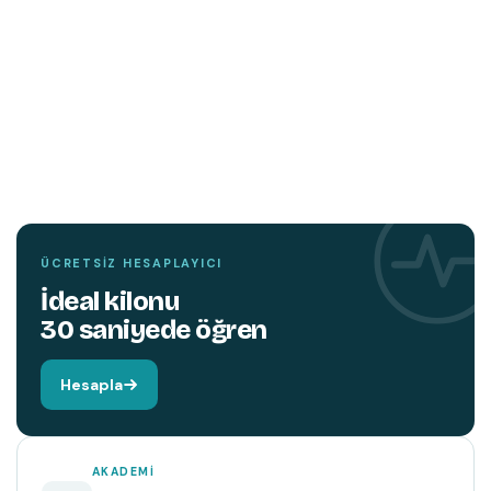
TEMIN ETMEK İÇIN TIKLAYIN
YENI
KITAP
Hareket edin,
beyniniz değişsin.
ÜCRETSIZ HESAPLAYICI
İdeal kilonu
30 saniyede öğren
Hesapla
AKADEMI