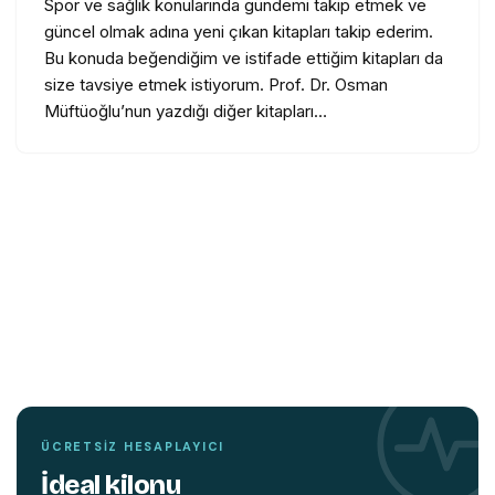
Spor ve sağlık konularında gündemi takip etmek ve
güncel olmak adına yeni çıkan kitapları takip ederim.
Bu konuda beğendiğim ve istifade ettiğim kitapları da
size tavsiye etmek istiyorum. Prof. Dr. Osman
Müftüoğlu’nun yazdığı diğer kitapları…
TEMIN ETMEK İÇIN TIKLAYIN
YENI
KITAP
Hareket edin,
beyniniz değişsin.
ÜCRETSIZ HESAPLAYICI
İdeal kilonu