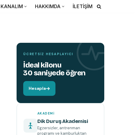
TEMIN ETMEK İÇIN TIKLAYIN
KANALIM
HAKKIMDA
İLETİŞİM
YENI
KITAP
Hareket edin,
beyniniz değişsin.
ÜCRETSIZ HESAPLAYICI
İdeal kilonu
30 saniyede öğren
Hesapla
AKADEMI
Dik Duruş Akademisi
Egzersizler, antrenman
programı ve kamburluktan