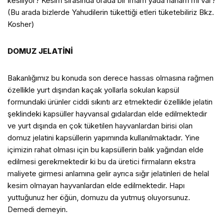
kesiliyor? Kesim sırasında orada bir imam yada haham mı var?
(Bu arada bizlerde Yahudilerin tükettiği etleri tüketebiliriz Bkz.
Kosher)
DOMUZ JELATİNİ
Bakanlığımız bu konuda son derece hassas olmasına rağmen
özellikle yurt dışından kaçak yollarla sokulan kapsül
formundaki ürünler ciddi sıkıntı arz etmektedir özellikle jelatin
şeklindeki kapsüller hayvansal gıdalardan elde edilmektedir
ve yurt dışında en çok tüketilen hayvanlardan birisi olan
domuz jelatini kapsüllerin yapımında kullanılmaktadır. Yine
içimizin rahat olması için bu kapsüllerin balık yağından elde
edilmesi gerekmektedir ki bu da üretici firmaların ekstra
maliyete girmesi anlamına gelir ayrıca sığır jelatinleri de helal
kesim olmayan hayvanlardan elde edilmektedir. Hapı
yuttuğunuz her öğün, domuzu da yutmuş oluyorsunuz.
Demedi demeyin.