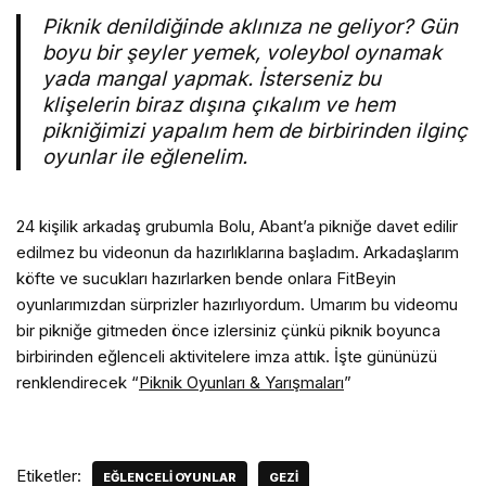
Piknik denildiğinde aklınıza ne geliyor? Gün
boyu bir şeyler yemek, voleybol oynamak
yada mangal yapmak. İsterseniz bu
klişelerin biraz dışına çıkalım ve hem
pikniğimizi yapalım hem de birbirinden ilginç
oyunlar ile eğlenelim.
24 kişilik arkadaş grubumla Bolu, Abant’a pikniğe davet edilir
edilmez bu videonun da hazırlıklarına başladım. Arkadaşlarım
köfte ve sucukları hazırlarken bende onlara FitBeyin
oyunlarımızdan sürprizler hazırlıyordum. Umarım bu videomu
bir pikniğe gitmeden önce izlersiniz çünkü piknik boyunca
birbirinden eğlenceli aktivitelere imza attık. İşte gününüzü
renklendirecek “
Piknik Oyunları & Yarışmaları
”
Etiketler:
EĞLENCELI OYUNLAR
GEZI