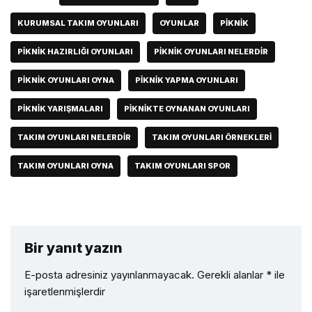
KURUMSAL TAKIM OYUNLARI
OYUNLAR
PIKNIK
PIKNIK HAZIRLIĞI OYUNLARI
PIKNIK OYUNLARI NELERDIR
PIKNIK OYUNLARI OYNA
PIKNIK YAPMA OYUNLARI
PIKNIK YARIŞMALARI
PIKNIKTE OYNANAN OYUNLARI
TAKIM OYUNLARI NELERDIR
TAKIM OYUNLARI ÖRNEKLERI
TAKIM OYUNLARI OYNA
TAKIM OYUNLARI SPOR
Bir yanıt yazın
E-posta adresiniz yayınlanmayacak.
Gerekli alanlar
*
ile
işaretlenmişlerdir