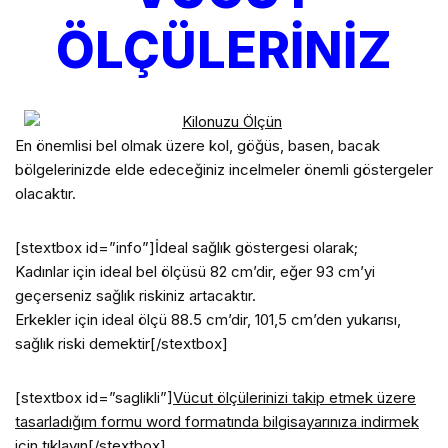
ÖLÇÜLERİNİZ
En önemlisi bel olmak üzere kol, göğüs, basen, bacak
bölgelerinizde elde edeceğiniz incelmeler önemli göstergeler
olacaktır.
[stextbox id=”info”]İdeal sağlık göstergesi olarak;
Kadınlar için ideal bel ölçüsü 82 cm’dir, eğer 93 cm’yi
geçerseniz sağlık riskiniz artacaktır.
Erkekler için ideal ölçü 88.5 cm’dir, 101,5 cm’den yukarısı,
sağlık riski demektir[/stextbox]
[stextbox id=”saglikli”]
Vücut ölçülerinizi takip etmek üzere
tasarladığım formu word formatında bilgisayarınıza indirmek
için tıklayın
[/stextbox]