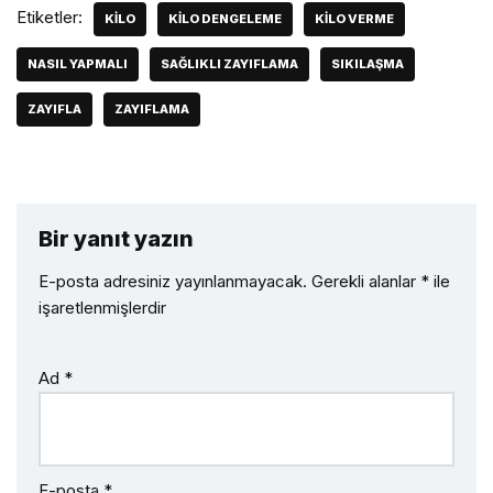
Etiketler:
KILO
KILO DENGELEME
KILO VERME
NASIL YAPMALI
SAĞLIKLI ZAYIFLAMA
SIKILAŞMA
ZAYIFLA
ZAYIFLAMA
Bir yanıt yazın
E-posta adresiniz yayınlanmayacak.
Gerekli alanlar
*
ile
işaretlenmişlerdir
Ad
*
E-posta
*