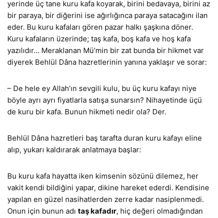
yerinde üç tane kuru kafa koyarak, birini bedavaya, birini az
bir paraya, bir diğerini ise ağırlığınca paraya satacağını ilan
eder. Bu kuru kafaları gören pazar halkı şaşkına döner.
Kuru kafaların üzerinde; taş kafa, boş kafa ve hoş kafa
yazılıdır… Meraklanan Mü’min bir zat bunda bir hikmet var
diyerek Behlül Dâna hazretlerinin yanına yaklaşır ve sorar:
– De hele ey Allah’ın sevgili kulu, bu üç kuru kafayı niye
böyle ayrı ayrı fiyatlarla satışa sunarsın? Nihayetinde üçü
de kuru bir kafa. Bunun hikmeti nedir ola? Der.
Behlül Dâna hazretleri baş tarafta duran kuru kafayı eline
alıp, yukarı kaldırarak anlatmaya başlar:
Bu kuru kafa hayatta iken kimsenin sözünü dilemez, her
vakit kendi bildiğini yapar, dikine hareket ederdi. Kendisine
yapılan en güzel nasihatlerden zerre kadar nasiplenmedi.
Onun için bunun adı
taş kafadır
, hiç değeri olmadığından