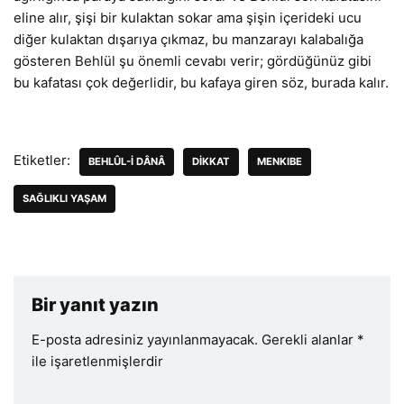
eline alır, şişi bir kulaktan sokar ama şişin içerideki ucu
diğer kulaktan dışarıya çıkmaz, bu manzarayı kalabalığa
gösteren Behlül şu önemli cevabı verir; gördüğünüz gibi
bu kafatası çok değerlidir, bu kafaya giren söz, burada kalır.
Etiketler:
BEHLÛL-I DÂNÂ
DIKKAT
MENKIBE
SAĞLIKLI YAŞAM
Bir yanıt yazın
E-posta adresiniz yayınlanmayacak.
Gerekli alanlar
*
ile işaretlenmişlerdir