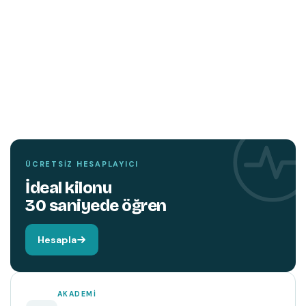
TEMIN ETMEK İÇIN TIKLAYIN
YENI
KITAP
Hareket edin,
beyniniz değişsin.
ÜCRETSIZ HESAPLAYICI
İdeal kilonu
30 saniyede öğren
Hesapla
AKADEMI