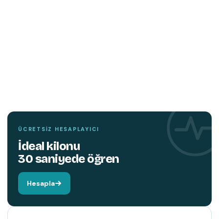
TEMIN ETMEK İÇIN TIKLAYIN
YENI
KITAP
Hareket edin,
beyniniz değişsin.
ÜCRETSIZ HESAPLAYICI
İdeal kilonu
30 saniyede öğren
Hesapla