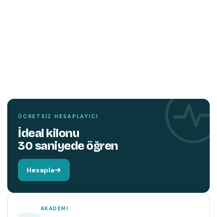
TEMIN ETMEK İÇIN TIKLAYIN
YENI
KITAP
Hareket edin,
beyniniz değişsin.
ÜCRETSIZ HESAPLAYICI
İdeal kilonu
30 saniyede öğren
Hesapla
AKADEMI