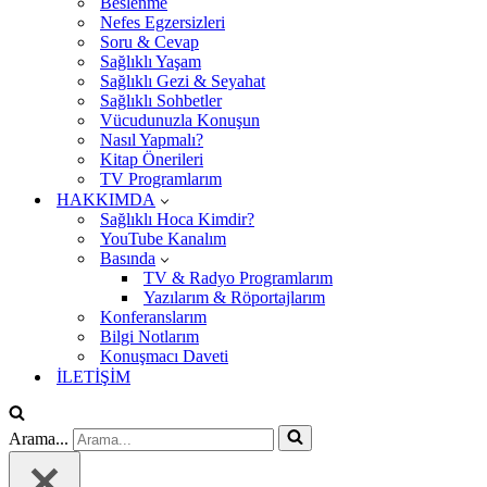
Beslenme
Nefes Egzersizleri
Soru & Cevap
Sağlıklı Yaşam
Sağlıklı Gezi & Seyahat
Sağlıklı Sohbetler
Vücudunuzla Konuşun
Nasıl Yapmalı?
Kitap Önerileri
TV Programlarım
HAKKIMDA
Sağlıklı Hoca Kimdir?
YouTube Kanalım
Basında
TV & Radyo Programlarım
Yazılarım & Röportajlarım
Konferanslarım
Bilgi Notlarım
Konuşmacı Daveti
İLETİŞİM
Arama...