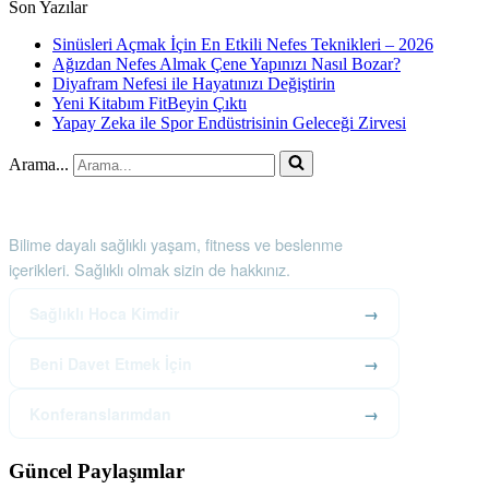
Son Yazılar
Sinüsleri Açmak İçin En Etkili Nefes Teknikleri – 2026
Ağızdan Nefes Almak Çene Yapınızı Nasıl Bozar?
Diyafram Nefesi ile Hayatınızı Değiştirin
Yeni Kitabım FitBeyin Çıktı
Yapay Zeka ile Spor Endüstrisinin Geleceği Zirvesi
Arama...
Sağlıklı Hoca
Bilime dayalı sağlıklı yaşam, fitness ve beslenme
içerikleri. Sağlıklı olmak sizin de hakkınız.
Sağlıklı Hoca Kimdir
→
Beni Davet Etmek İçin
→
Konferanslarımdan
→
Güncel Paylaşımlar