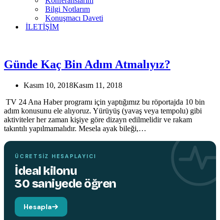
Konferanslarım
Bilgi Notlarım
Konuşmacı Daveti
İLETİŞİM
Günde Kaç Bin Adım Atmalıyız?
TEMIN ETMEK İÇIN TIKLAYIN
Kasım 10, 2018
Kasım 11, 2018
TV 24 Ana Haber programı için yaptığımız bu röportajda 10 bin
adım konusunu ele alıyoruz. Yürüyüş (yavaş veya tempolu) gibi
aktiviteler her zaman kişiye göre dizayn edilmelidir ve rakam
YENI
takıntılı yapılmamalıdır. Mesela ayak bileği,…
KITAP
Hareket edin,
beyniniz değişsin.
ÜCRETSIZ HESAPLAYICI
İdeal kilonu
30 saniyede öğren
Hesapla