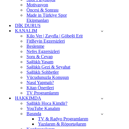
Motivasyon
Öncesi & Sonrası
Made in Türkiye Spor
Ekipmanları
DİK DURUŞ
KANALIM
Kilo Ver | Zayıfla | Göbeği Erit
FitBeyin Egzersizleri
Beslenme
Nefes Egzersizleri
Soru & Cevap
Sağlıklı Yaşam
Sağlıklı Gezi & Seyahat
Sağlıklı Sohbetler
Vücudunuzla Konuşun
Nasıl Yapmalı?
Kitap Önerileri
TV Programlarım
HAKKIMDA
Sağlıklı Hoca Kimdir?
YouTube Kanalım
Basında
TV & Radyo Programlarım
Yazılarım & Röportajlarım