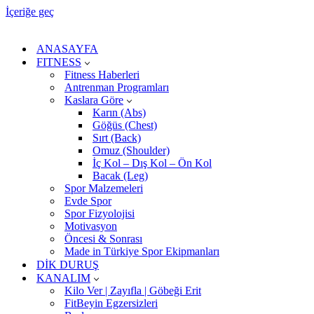
İçeriğe geç
ANASAYFA
FITNESS
Fitness Haberleri
Antrenman Programları
Kaslara Göre
Karın (Abs)
Göğüs (Chest)
Sırt (Back)
Omuz (Shoulder)
İç Kol – Dış Kol – Ön Kol
Bacak (Leg)
Spor Malzemeleri
Evde Spor
Spor Fizyolojisi
Motivasyon
Öncesi & Sonrası
Made in Türkiye Spor Ekipmanları
DİK DURUŞ
KANALIM
Kilo Ver | Zayıfla | Göbeği Erit
FitBeyin Egzersizleri