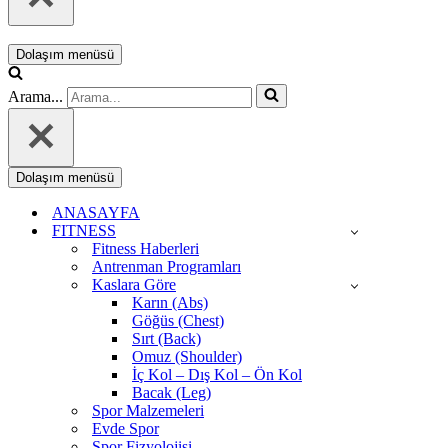
Dolaşım menüsü
Arama...
Dolaşım menüsü
ANASAYFA
FITNESS
Fitness Haberleri
Antrenman Programları
Kaslara Göre
Karın (Abs)
Göğüs (Chest)
Sırt (Back)
Omuz (Shoulder)
İç Kol – Dış Kol – Ön Kol
Bacak (Leg)
Spor Malzemeleri
Evde Spor
Spor Fizyolojisi