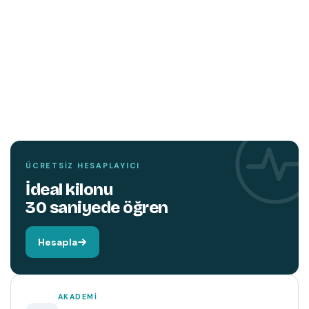
TEMIN ETMEK İÇIN TIKLAYIN
YENI
KITAP
Hareket edin,
beyniniz değişsin.
ÜCRETSIZ HESAPLAYICI
İdeal kilonu
30 saniyede öğren
Hesapla
AKADEMI