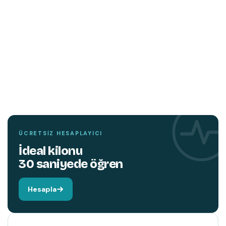
TEMIN ETMEK İÇIN TIKLAYIN
YENI
KITAP
Hareket edin,
beyniniz değişsin.
ÜCRETSIZ HESAPLAYICI
İdeal kilonu
30 saniyede öğren
Hesapla