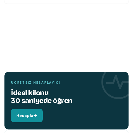
TEMIN ETMEK İÇIN TIKLAYIN
YENI
KITAP
Hareket edin,
beyniniz değişsin.
ÜCRETSIZ HESAPLAYICI
İdeal kilonu
30 saniyede öğren
Hesapla