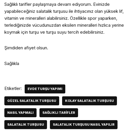
Sağlıklı tarifler paylaşmaya devam ediyorum. Evinizde
yapabileceğiniz salatalık turşusu ile ihtiyacınız olan yüksek lif,
vitamin ve mineralleri alabilirsiniz. Özellikle spor yaparken,
terlediğinizde vücudunuzdan eksilen mineralleri hızlıca yerine
koymak için turşu ve turşu suyu tercih edebilirsiniz.
Şimdiden afiyet olsun.
Sağlıkla
Etiketler:
EVDE TURŞU YAPIMI
GÜZEL SALATALIK TURŞUSU
KOLAY SALATALIK TURŞUSU
NASIL YAPMALI
SAĞLIKLI TARIFLER
SALATALIK TURŞUSU
SALATALIK TURŞUSU NASIL YAPILIR