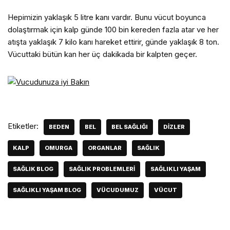
Hepimizin yaklaşık 5 litre kanı vardır. Bunu vücut boyunca
dolaştırmak için kalp günde 100 bin kereden fazla atar ve her
atışta yaklaşık 7 kilo kanı hareket ettirir, günde yaklaşık 8 ton.
Vücuttaki bütün kan her üç dakikada bir kalpten geçer.
Etiketler:
BEDEN
BEL
BEL SAĞLIĞI
DIZLER
KALP
OMURGA
ORGANLAR
SAĞLIK
SAĞLIK BLOG
SAĞLIK PROBLEMLERI
SAĞLIKLI YAŞAM
SAĞLIKLI YAŞAM BLOG
VÜCUDUMUZ
VÜCUT