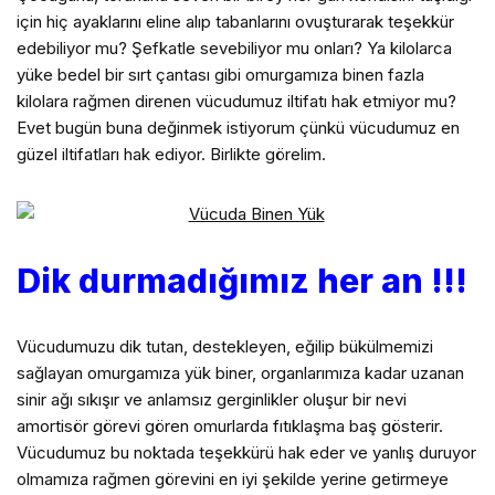
için hiç ayaklarını eline alıp tabanlarını ovuşturarak teşekkür
edebiliyor mu? Şefkatle sevebiliyor mu onları? Ya kilolarca
yüke bedel bir sırt çantası gibi omurgamıza binen fazla
kilolara rağmen direnen vücudumuz iltifatı hak etmiyor mu?
Evet bugün buna değinmek istiyorum çünkü vücudumuz en
güzel iltifatları hak ediyor. Birlikte görelim.
Dik durmadığımız her an !!!
Vücudumuzu dik tutan, destekleyen, eğilip bükülmemizi
sağlayan omurgamıza yük biner, organlarımıza kadar uzanan
sinir ağı sıkışır ve anlamsız gerginlikler oluşur bir nevi
amortisör görevi gören omurlarda fıtıklaşma baş gösterir.
Vücudumuz bu noktada teşekkürü hak eder ve yanlış duruyor
olmamıza rağmen görevini en iyi şekilde yerine getirmeye