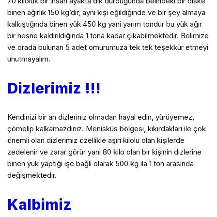
70 kiloluk bir insan ayakta dik durduğunda belindeki bir diske
binen ağırlık 150 kg’dır, aynı kişi eğildiğinde ve bir şey almaya
kalkıştığında binen yük 450 kg yani yarım tondur bu yük ağır
bir nesne kaldırıldığında 1 tona kadar çıkabilmektedir. Belimize
ve orada bulunan 5 adet omurumuza tek tek teşekkür etmeyi
unutmayalım.
Dizlerimiz !!!
Kendinizi bir an dizleriniz olmadan hayal edin, yürüyemez,
çömelip kalkamazdınız. Menisküs bölgesi, kıkırdakları ile çok
önemli olan dizlerimiz özellikle aşırı kilolu olan kişilerde
zedelenir ve zarar görür yani 80 kilo olan bir kişinin dizlerine
binen yük yaptığı işe bağlı olarak 500 kg ila 1 ton arasında
değişmektedir.
Kalbimiz