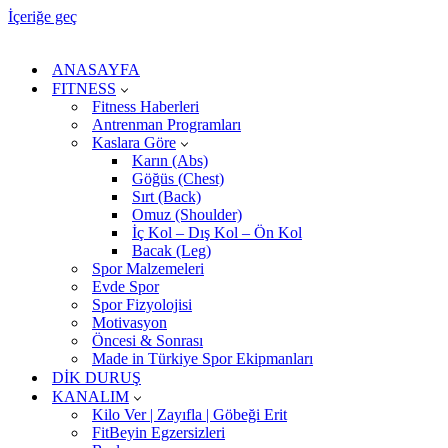
İçeriğe geç
ANASAYFA
FITNESS
Fitness Haberleri
Antrenman Programları
Kaslara Göre
Karın (Abs)
Göğüs (Chest)
Sırt (Back)
Omuz (Shoulder)
İç Kol – Dış Kol – Ön Kol
Bacak (Leg)
Spor Malzemeleri
Evde Spor
Spor Fizyolojisi
Motivasyon
Öncesi & Sonrası
Made in Türkiye Spor Ekipmanları
DİK DURUŞ
KANALIM
Kilo Ver | Zayıfla | Göbeği Erit
FitBeyin Egzersizleri