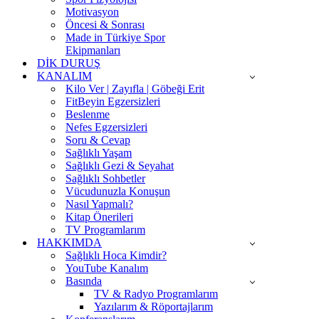
Motivasyon
Öncesi & Sonrası
Made in Türkiye Spor
Ekipmanları
DİK DURUŞ
KANALIM
Kilo Ver | Zayıfla | Göbeği Erit
FitBeyin Egzersizleri
Beslenme
Nefes Egzersizleri
Soru & Cevap
Sağlıklı Yaşam
Sağlıklı Gezi & Seyahat
Sağlıklı Sohbetler
Vücudunuzla Konuşun
Nasıl Yapmalı?
Kitap Önerileri
TV Programlarım
HAKKIMDA
Sağlıklı Hoca Kimdir?
YouTube Kanalım
Basında
TV & Radyo Programlarım
Yazılarım & Röportajlarım