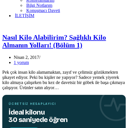
Konferanslarım
Bilgi Notlarım
Konuşmacı Daveti
İLETİŞİM
Nasıl Kilo Alabilirim? Sağlıklı Kilo
Almanın Yolları! (Bölüm 1)
Nisan 2, 2017
TEMIN ETMEK İÇIN TIKLAYIN
1 yorum
Pek çok insan kilo alamamaktan, zayıf ve çelimsiz gözükmekten
şikayet ediyor. Peki bu kişiler ne yapıyor? Sadece yemek yiyerek
kilo almaya çalışırken bu kez de davetsiz bir göbek ile başa çıkmaya
YENI
çalışıyor. Ürünler satın alıyor…
KITAP
Hareket edin,
beyniniz değişsin.
ÜCRETSIZ HESAPLAYICI
İdeal kilonu
30 saniyede öğren