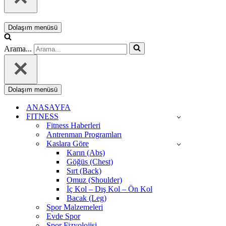
Dolaşım menüsü
Arama...
Dolaşım menüsü
ANASAYFA
FITNESS
Fitness Haberleri
Antrenman Programları
Kaslara Göre
Karın (Abs)
Göğüs (Chest)
Sırt (Back)
Omuz (Shoulder)
İç Kol – Dış Kol – Ön Kol
Bacak (Leg)
Spor Malzemeleri
Evde Spor
Spor Fizyolojisi