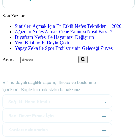
Son Yazılar
Sinüsleri Açmak İçin En Etkili Nefes Teknikleri – 2026
Ağızdan Nefes Almak Çene Yapınızı Nasıl Bozar?
Diyafram Nefesi ile Hayatınızı Değiştirin
Yeni Kitabım FitBeyin Çıktı
Yapay Zeka ile Spor Endüstrisinin Geleceği Zirvesi
Arama...
Sağlıklı Hoca
Bilime dayalı sağlıklı yaşam, fitness ve beslenme
içerikleri. Sağlıklı olmak sizin de hakkınız.
Sağlıklı Hoca Kimdir
→
Beni Davet Etmek İçin
→
Konferanslarımdan
→