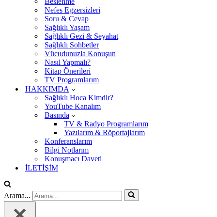
Beslenme
Nefes Egzersizleri
Soru & Cevap
Sağlıklı Yaşam
Sağlıklı Gezi & Seyahat
Sağlıklı Sohbetler
Vücudunuzla Konuşun
Nasıl Yapmalı?
Kitap Önerileri
TV Programlarım
HAKKIMDA
Sağlıklı Hoca Kimdir?
YouTube Kanalım
Basında
TV & Radyo Programlarım
Yazılarım & Röportajlarım
Konferanslarım
Bilgi Notlarım
Konuşmacı Daveti
İLETİŞİM
Arama...