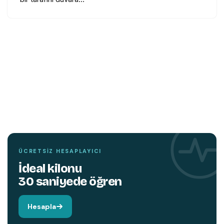
TEMIN ETMEK İÇIN TIKLAYIN
YENI
KITAP
Hareket edin,
beyniniz değişsin.
ÜCRETSIZ HESAPLAYICI
İdeal kilonu
30 saniyede öğren
Hesapla